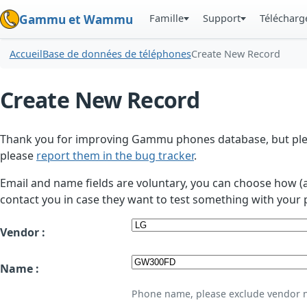
Famille
Support
Téléchar
Gammu et Wammu
Accueil
Base de données de téléphones
Create New Record
Create New Record
Thank you for improving Gammu phones database, but plea
please
report them in the bug tracker
.
Email and name fields are voluntary, you can choose how (
contact you in case they want to test something with your 
Vendor :
Name :
Phone name, please exclude vendor 