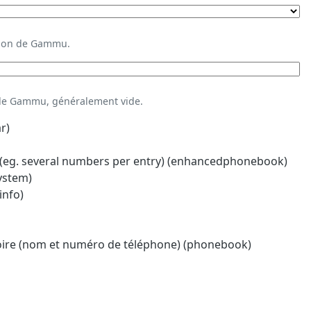
ation de Gammu.
 de Gammu, généralement vide.
r)
eg. several numbers per entry) (enhancedphonebook)
system)
info)
oire (nom et numéro de téléphone) (phonebook)