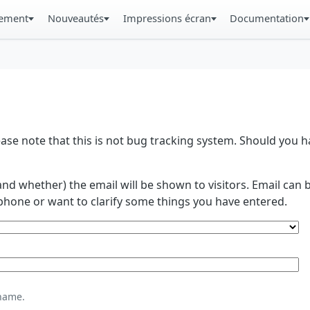
gement
Nouveautés
Impressions écran
Documentation
se note that this is not bug tracking system. Should you
and whether) the email will be shown to visitors. Email ca
phone or want to clarify some things you have entered.
name.