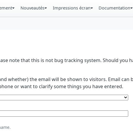
gement
Nouveautés
Impressions écran
Documentation
se note that this is not bug tracking system. Should you
and whether) the email will be shown to visitors. Email ca
phone or want to clarify some things you have entered.
name.