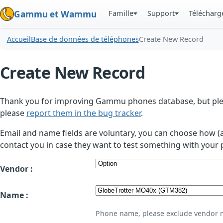
Famille
Support
Téléchar
Gammu et Wammu
Accueil
Base de données de téléphones
Create New Record
Create New Record
Thank you for improving Gammu phones database, but plea
please
report them in the bug tracker
.
Email and name fields are voluntary, you can choose how (
contact you in case they want to test something with your 
Vendor :
Name :
Phone name, please exclude vendor 