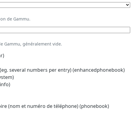
ation de Gammu.
 de Gammu, généralement vide.
r)
eg. several numbers per entry) (enhancedphonebook)
system)
info)
oire (nom et numéro de téléphone) (phonebook)