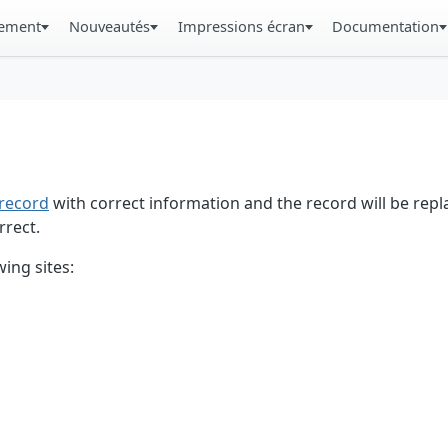
gement
Nouveautés
Impressions écran
Documentation
record
with correct information and the record will be repl
rrect.
ing sites: