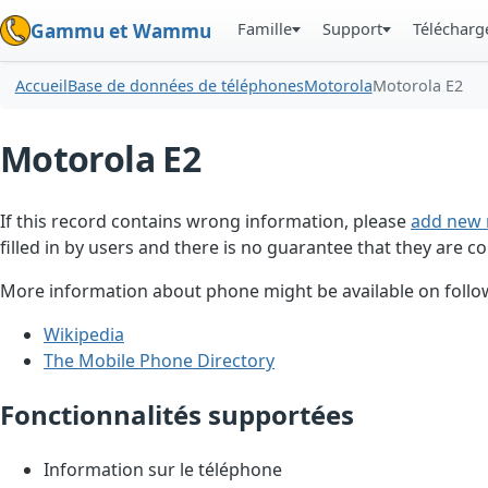
Famille
Support
Téléchar
Gammu et Wammu
Accueil
Base de données de téléphones
Motorola
Motorola E2
Motorola E2
If this record contains wrong information, please
add new 
filled in by users and there is no guarantee that they are co
More information about phone might be available on follow
Wikipedia
The Mobile Phone Directory
Fonctionnalités supportées
Information sur le téléphone