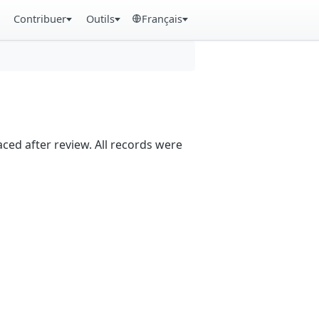
Contribuer
Outils
Français
aced after review. All records were