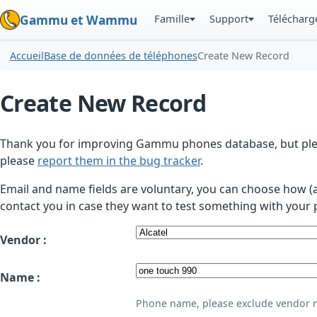
Famille
Support
Téléchar
Gammu et Wammu
Accueil
Base de données de téléphones
Create New Record
Create New Record
Thank you for improving Gammu phones database, but plea
please
report them in the bug tracker
.
Email and name fields are voluntary, you can choose how (
contact you in case they want to test something with your 
Vendor :
Name :
Phone name, please exclude vendor 