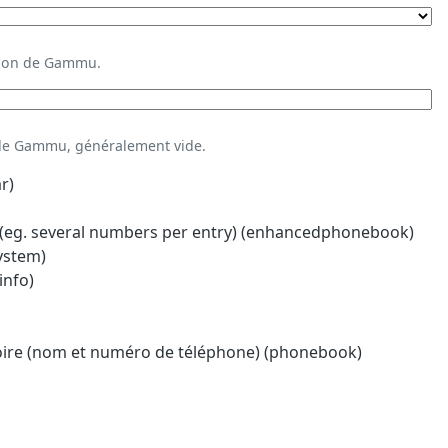
ation de Gammu.
 de Gammu, généralement vide.
r)
eg. several numbers per entry) (enhancedphonebook)
system)
info)
oire (nom et numéro de téléphone) (phonebook)