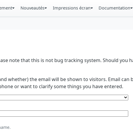
gement
Nouveautés
Impressions écran
Documentation
se note that this is not bug tracking system. Should you
and whether) the email will be shown to visitors. Email ca
phone or want to clarify some things you have entered.
name.