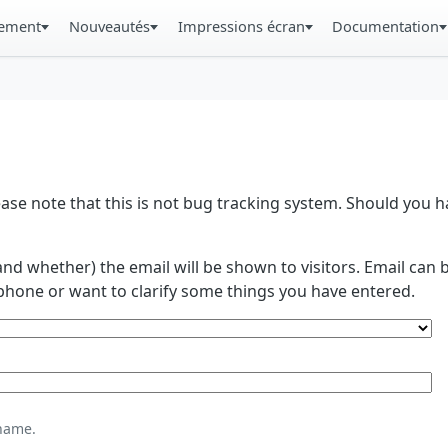
gement
Nouveautés
Impressions écran
Documentation
se note that this is not bug tracking system. Should you
and whether) the email will be shown to visitors. Email ca
phone or want to clarify some things you have entered.
name.