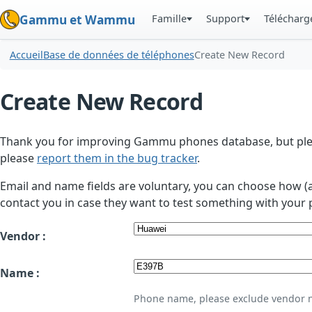
Famille
Support
Téléchar
Gammu et Wammu
Accueil
Base de données de téléphones
Create New Record
Create New Record
Thank you for improving Gammu phones database, but plea
please
report them in the bug tracker
.
Email and name fields are voluntary, you can choose how (
contact you in case they want to test something with your 
Vendor :
Name :
Phone name, please exclude vendor 