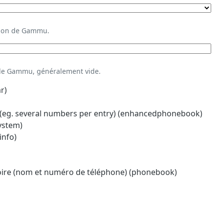
ation de Gammu.
 de Gammu, généralement vide.
r)
eg. several numbers per entry) (enhancedphonebook)
system)
info)
oire (nom et numéro de téléphone) (phonebook)