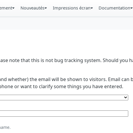
gement
Nouveautés
Impressions écran
Documentation
se note that this is not bug tracking system. Should you
and whether) the email will be shown to visitors. Email ca
phone or want to clarify some things you have entered.
name.