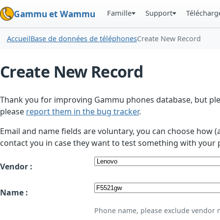
Famille
Support
Téléchar
Gammu et Wammu
Accueil
Base de données de téléphones
Create New Record
Create New Record
Thank you for improving Gammu phones database, but plea
please
report them in the bug tracker
.
Email and name fields are voluntary, you can choose how (
contact you in case they want to test something with your 
Vendor :
Name :
Phone name, please exclude vendor 