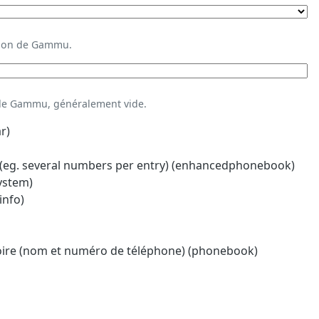
ation de Gammu.
 de Gammu, généralement vide.
r)
eg. several numbers per entry) (enhancedphonebook)
system)
info)
oire (nom et numéro de téléphone) (phonebook)