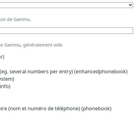
ation de Gammu.
 de Gammu, généralement vide.
r)
eg. several numbers per entry) (enhancedphonebook)
system)
info)
oire (nom et numéro de téléphone) (phonebook)