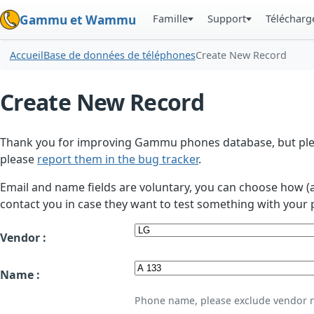
Famille
Support
Téléchar
Gammu et Wammu
Accueil
Base de données de téléphones
Create New Record
Create New Record
Thank you for improving Gammu phones database, but plea
please
report them in the bug tracker
.
Email and name fields are voluntary, you can choose how (
contact you in case they want to test something with your 
Vendor :
Name :
Phone name, please exclude vendor 