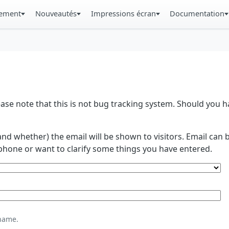
gement
Nouveautés
Impressions écran
Documentation
se note that this is not bug tracking system. Should you
and whether) the email will be shown to visitors. Email ca
phone or want to clarify some things you have entered.
name.