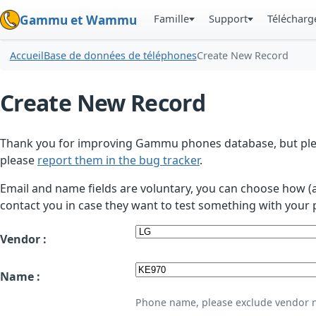
Famille
Support
Téléchar
Gammu et Wammu
Accueil
Base de données de téléphones
Create New Record
Create New Record
Thank you for improving Gammu phones database, but plea
please
report them in the bug tracker
.
Email and name fields are voluntary, you can choose how (
contact you in case they want to test something with your 
Vendor :
Name :
Phone name, please exclude vendor 