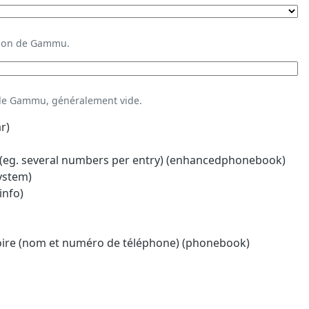
ation de Gammu.
 de Gammu, généralement vide.
r)
eg. several numbers per entry) (enhancedphonebook)
system)
info)
oire (nom et numéro de téléphone) (phonebook)