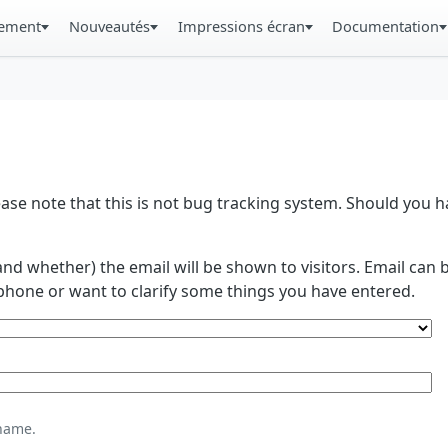
gement
Nouveautés
Impressions écran
Documentation
se note that this is not bug tracking system. Should you
and whether) the email will be shown to visitors. Email ca
phone or want to clarify some things you have entered.
name.