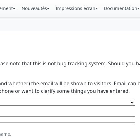
gement
Nouveautés
Impressions écran
Documentation
se note that this is not bug tracking system. Should you
and whether) the email will be shown to visitors. Email ca
phone or want to clarify some things you have entered.
name.