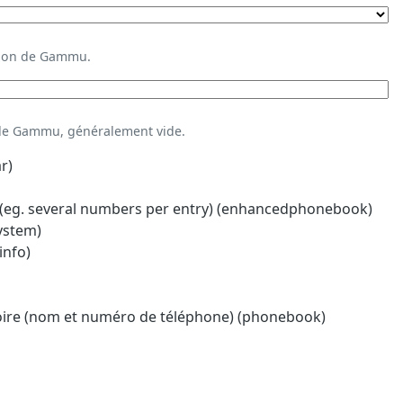
ation de Gammu.
 de Gammu, généralement vide.
r)
eg. several numbers per entry) (enhancedphonebook)
system)
info)
oire (nom et numéro de téléphone) (phonebook)