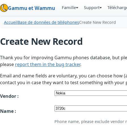
Famille
Support
Téléchar
Gammu et Wammu
Accueil
Base de données de téléphones
Create New Record
Create New Record
Thank you for improving Gammu phones database, but plea
please
report them in the bug tracker
.
Email and name fields are voluntary, you can choose how (
contact you in case they want to test something with your 
Vendor :
Name :
Phone name, please exclude vendor 