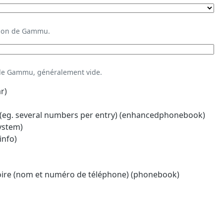
ation de Gammu.
 de Gammu, généralement vide.
r)
eg. several numbers per entry) (enhancedphonebook)
system)
info)
oire (nom et numéro de téléphone) (phonebook)