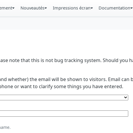
gement
Nouveautés
Impressions écran
Documentation
se note that this is not bug tracking system. Should you
and whether) the email will be shown to visitors. Email ca
phone or want to clarify some things you have entered.
name.