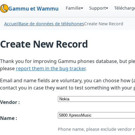
Famille
Support
Téléchar
Gammu et Wammu
Accueil
Base de données de téléphones
Create New Record
Create New Record
Thank you for improving Gammu phones database, but plea
please
report them in the bug tracker
.
Email and name fields are voluntary, you can choose how (
contact you in case they want to test something with your 
Vendor :
Name :
Phone name, please exclude vendor 