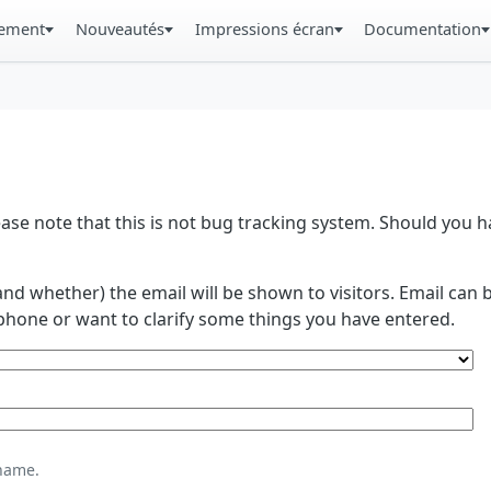
gement
Nouveautés
Impressions écran
Documentation
se note that this is not bug tracking system. Should you
and whether) the email will be shown to visitors. Email ca
phone or want to clarify some things you have entered.
name.