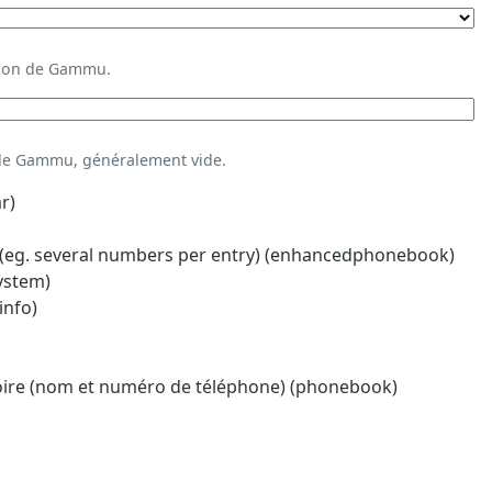
ation de Gammu.
 de Gammu, généralement vide.
r)
eg. several numbers per entry) (enhancedphonebook)
system)
info)
oire (nom et numéro de téléphone) (phonebook)