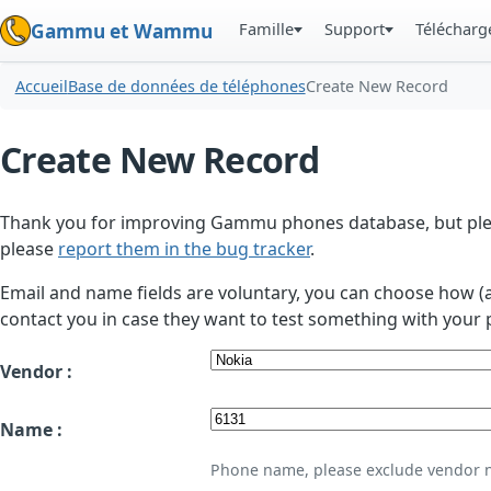
Famille
Support
Téléchar
Gammu et Wammu
Accueil
Base de données de téléphones
Create New Record
Create New Record
Thank you for improving Gammu phones database, but plea
please
report them in the bug tracker
.
Email and name fields are voluntary, you can choose how (
contact you in case they want to test something with your 
Vendor :
Name :
Phone name, please exclude vendor 