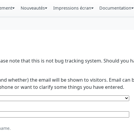
gement
Nouveautés
Impressions écran
Documentation
se note that this is not bug tracking system. Should you
and whether) the email will be shown to visitors. Email ca
phone or want to clarify some things you have entered.
name.