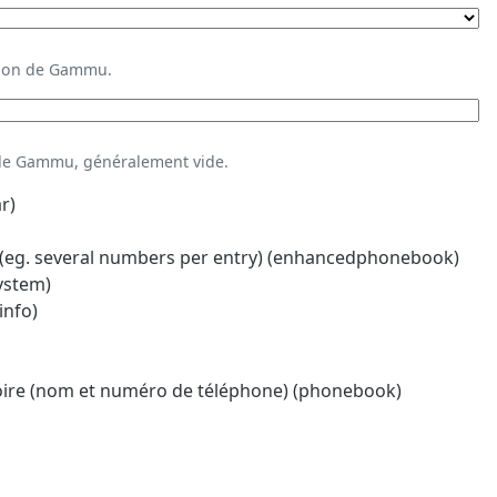
ation de Gammu.
 de Gammu, généralement vide.
r)
eg. several numbers per entry) (enhancedphonebook)
system)
info)
oire (nom et numéro de téléphone) (phonebook)