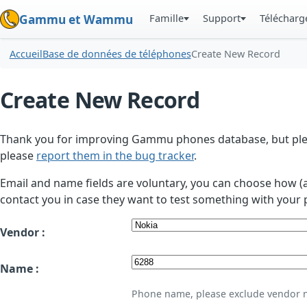
Famille
Support
Téléchar
Gammu et Wammu
Accueil
Base de données de téléphones
Create New Record
Create New Record
Thank you for improving Gammu phones database, but plea
please
report them in the bug tracker
.
Email and name fields are voluntary, you can choose how (
contact you in case they want to test something with your 
Vendor :
Name :
Phone name, please exclude vendor 