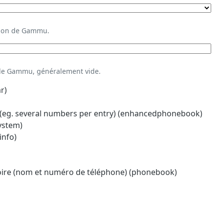
ation de Gammu.
 de Gammu, généralement vide.
r)
eg. several numbers per entry) (enhancedphonebook)
system)
info)
oire (nom et numéro de téléphone) (phonebook)