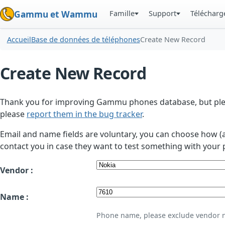
Famille
Support
Téléchar
Gammu et Wammu
Accueil
Base de données de téléphones
Create New Record
Create New Record
Thank you for improving Gammu phones database, but plea
please
report them in the bug tracker
.
Email and name fields are voluntary, you can choose how (
contact you in case they want to test something with your 
Vendor :
Name :
Phone name, please exclude vendor 