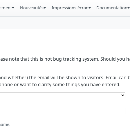
gement
Nouveautés
Impressions écran
Documentation
se note that this is not bug tracking system. Should you
and whether) the email will be shown to visitors. Email ca
phone or want to clarify some things you have entered.
name.