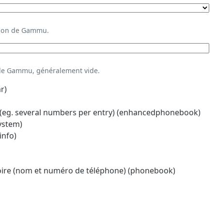
ation de Gammu.
 de Gammu, généralement vide.
r)
eg. several numbers per entry) (enhancedphonebook)
system)
info)
oire (nom et numéro de téléphone) (phonebook)