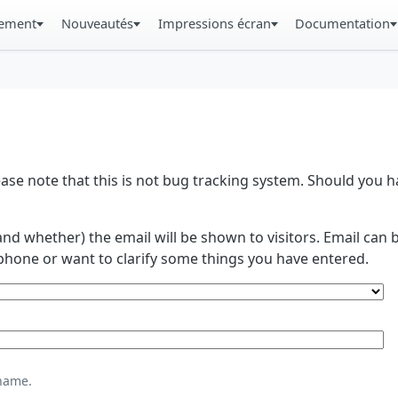
gement
Nouveautés
Impressions écran
Documentation
se note that this is not bug tracking system. Should you
and whether) the email will be shown to visitors. Email ca
phone or want to clarify some things you have entered.
name.