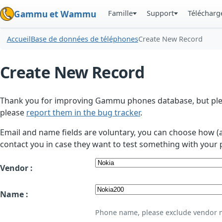
Famille
Support
Téléchar
Gammu et Wammu
Accueil
Base de données de téléphones
Create New Record
Create New Record
Thank you for improving Gammu phones database, but plea
please
report them in the bug tracker
.
Email and name fields are voluntary, you can choose how (
contact you in case they want to test something with your 
Vendor :
Name :
Phone name, please exclude vendor 