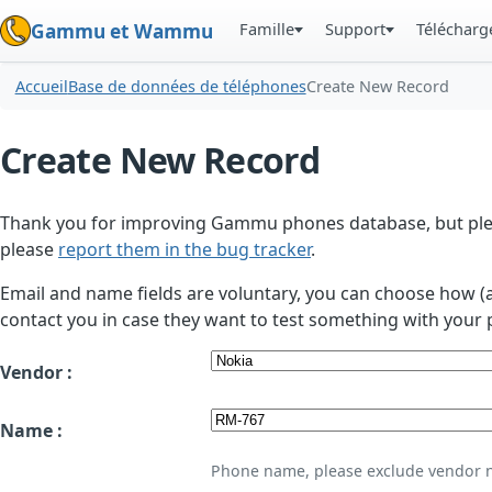
Famille
Support
Téléchar
Gammu et Wammu
Accueil
Base de données de téléphones
Create New Record
Create New Record
Thank you for improving Gammu phones database, but plea
please
report them in the bug tracker
.
Email and name fields are voluntary, you can choose how (
contact you in case they want to test something with your 
Vendor :
Name :
Phone name, please exclude vendor 