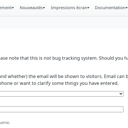
gement
Nouveautés
Impressions écran
Documentation
se note that this is not bug tracking system. Should you
and whether) the email will be shown to visitors. Email ca
phone or want to clarify some things you have entered.
name.