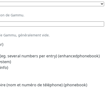
ation de Gammu.
 de Gammu, généralement vide.
r)
eg. several numbers per entry) (enhancedphonebook)
system)
info)
oire (nom et numéro de téléphone) (phonebook)