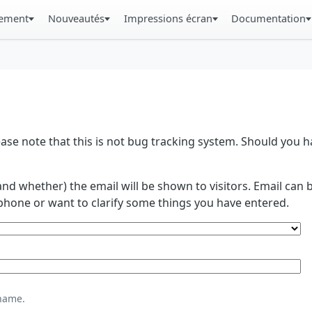
gement
Nouveautés
Impressions écran
Documentation
se note that this is not bug tracking system. Should you
and whether) the email will be shown to visitors. Email ca
phone or want to clarify some things you have entered.
name.