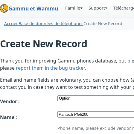
Famille
Support
Téléchar
Gammu et Wammu
Accueil
Base de données de téléphones
Create New Record
Create New Record
Thank you for improving Gammu phones database, but plea
please
report them in the bug tracker
.
Email and name fields are voluntary, you can choose how (
contact you in case they want to test something with your 
Vendor :
Name :
Phone name, please exclude vendor 