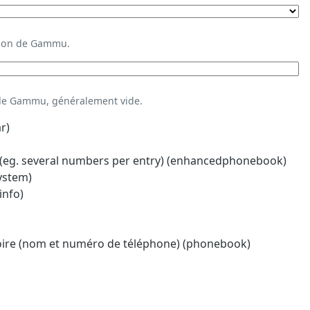
ation de Gammu.
 de Gammu, généralement vide.
r)
eg. several numbers per entry) (enhancedphonebook)
system)
info)
oire (nom et numéro de téléphone) (phonebook)