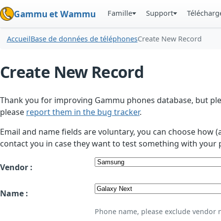
Famille
Support
Téléchar
Gammu et Wammu
Accueil
Base de données de téléphones
Create New Record
Create New Record
Thank you for improving Gammu phones database, but plea
please
report them in the bug tracker
.
Email and name fields are voluntary, you can choose how (
contact you in case they want to test something with your 
Vendor :
Name :
Phone name, please exclude vendor 