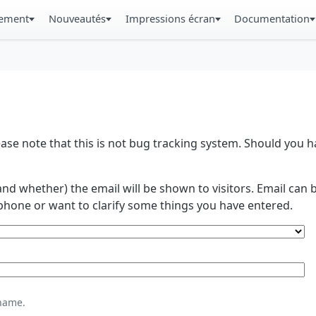
gement
Nouveautés
Impressions écran
Documentation
se note that this is not bug tracking system. Should you
and whether) the email will be shown to visitors. Email ca
phone or want to clarify some things you have entered.
name.