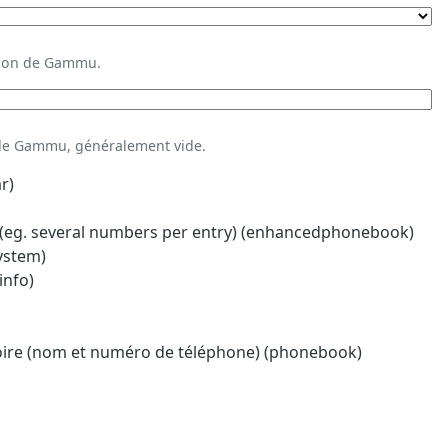
ation de Gammu.
 de Gammu, généralement vide.
r)
eg. several numbers per entry) (enhancedphonebook)
system)
info)
oire (nom et numéro de téléphone) (phonebook)