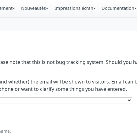
gement
Nouveautés
Impressions écran
Documentation
se note that this is not bug tracking system. Should you
and whether) the email will be shown to visitors. Email ca
phone or want to clarify some things you have entered.
name.