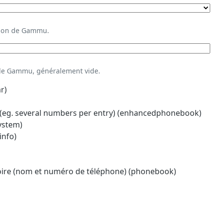
ation de Gammu.
 de Gammu, généralement vide.
r)
eg. several numbers per entry) (enhancedphonebook)
system)
info)
oire (nom et numéro de téléphone) (phonebook)