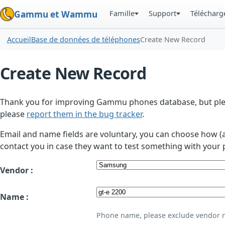
Famille
Support
Téléchar
Gammu et Wammu
Accueil
Base de données de téléphones
Create New Record
Create New Record
Thank you for improving Gammu phones database, but plea
please
report them in the bug tracker
.
Email and name fields are voluntary, you can choose how (
contact you in case they want to test something with your 
Vendor :
Name :
Phone name, please exclude vendor 