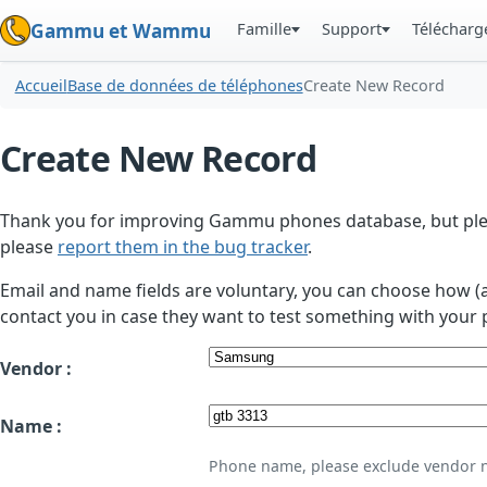
Famille
Support
Téléchar
Gammu et Wammu
Accueil
Base de données de téléphones
Create New Record
Create New Record
Thank you for improving Gammu phones database, but plea
please
report them in the bug tracker
.
Email and name fields are voluntary, you can choose how (
contact you in case they want to test something with your 
Vendor :
Name :
Phone name, please exclude vendor 