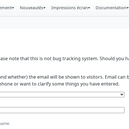
gement
Nouveautés
Impressions écran
Documentation
se note that this is not bug tracking system. Should you
and whether) the email will be shown to visitors. Email ca
phone or want to clarify some things you have entered.
name.