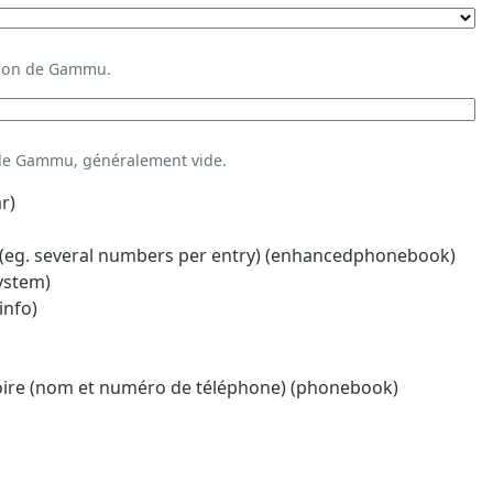
ation de Gammu.
 de Gammu, généralement vide.
r)
eg. several numbers per entry) (enhancedphonebook)
system)
info)
oire (nom et numéro de téléphone) (phonebook)