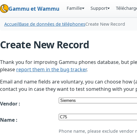
Famille
Support
Téléchar
Gammu et Wammu
Accueil
Base de données de téléphones
Create New Record
Create New Record
Thank you for improving Gammu phones database, but plea
please
report them in the bug tracker
.
Email and name fields are voluntary, you can choose how (
contact you in case they want to test something with your 
Vendor :
Name :
Phone name, please exclude vendor 