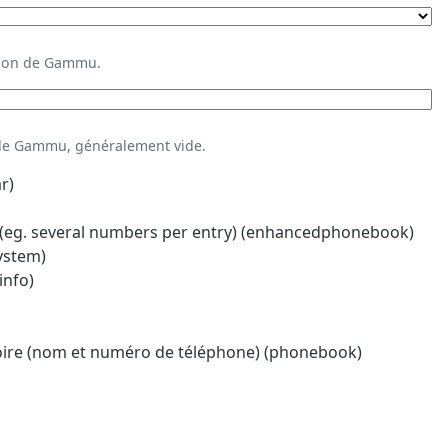
ation de Gammu.
 de Gammu, généralement vide.
r)
eg. several numbers per entry) (enhancedphonebook)
system)
info)
oire (nom et numéro de téléphone) (phonebook)