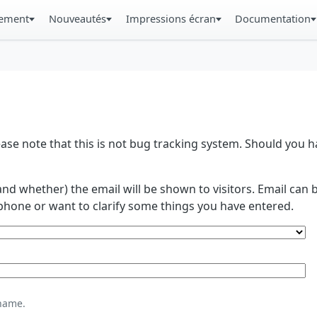
gement
Nouveautés
Impressions écran
Documentation
se note that this is not bug tracking system. Should you
and whether) the email will be shown to visitors. Email ca
phone or want to clarify some things you have entered.
name.