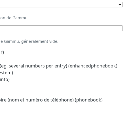
ation de Gammu.
 de Gammu, généralement vide.
r)
eg. several numbers per entry) (enhancedphonebook)
system)
info)
oire (nom et numéro de téléphone) (phonebook)