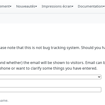
gement
Nouveautés
Impressions écran
Documentation
se note that this is not bug tracking system. Should you
and whether) the email will be shown to visitors. Email ca
phone or want to clarify some things you have entered.
name.