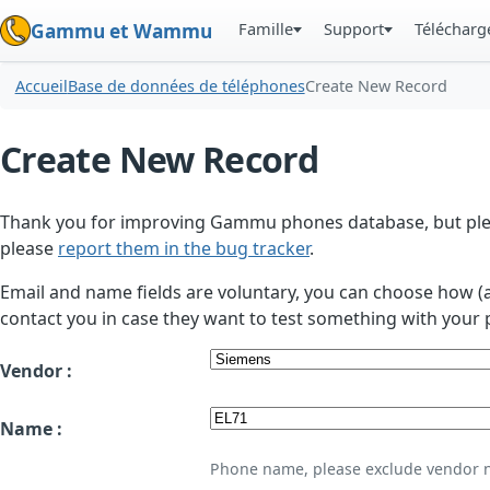
Famille
Support
Téléchar
Gammu et Wammu
Accueil
Base de données de téléphones
Create New Record
Create New Record
Thank you for improving Gammu phones database, but plea
please
report them in the bug tracker
.
Email and name fields are voluntary, you can choose how (
contact you in case they want to test something with your 
Vendor :
Name :
Phone name, please exclude vendor 