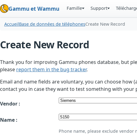
Famille
Support
Téléchar
Gammu et Wammu
Accueil
Base de données de téléphones
Create New Record
Create New Record
Thank you for improving Gammu phones database, but plea
please
report them in the bug tracker
.
Email and name fields are voluntary, you can choose how (
contact you in case they want to test something with your 
Vendor :
Name :
Phone name, please exclude vendor 