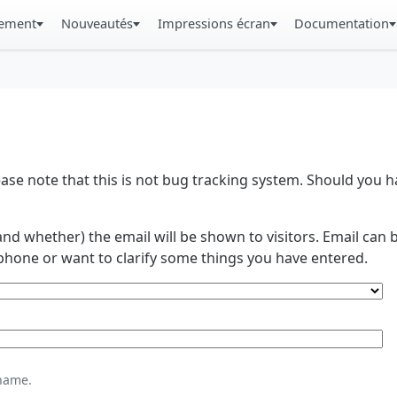
gement
Nouveautés
Impressions écran
Documentation
se note that this is not bug tracking system. Should you
and whether) the email will be shown to visitors. Email ca
phone or want to clarify some things you have entered.
name.