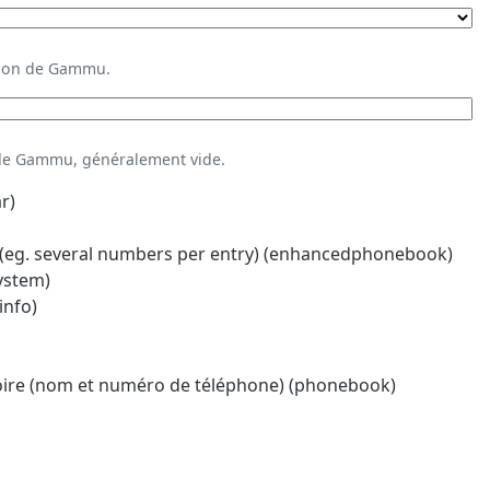
ation de Gammu.
 de Gammu, généralement vide.
r)
eg. several numbers per entry) (enhancedphonebook)
system)
info)
oire (nom et numéro de téléphone) (phonebook)