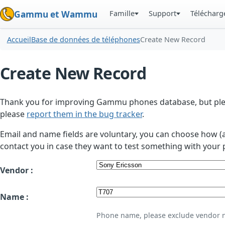
Famille
Support
Téléchar
Gammu et Wammu
Accueil
Base de données de téléphones
Create New Record
Create New Record
Thank you for improving Gammu phones database, but plea
please
report them in the bug tracker
.
Email and name fields are voluntary, you can choose how (
contact you in case they want to test something with your 
Vendor :
Name :
Phone name, please exclude vendor 