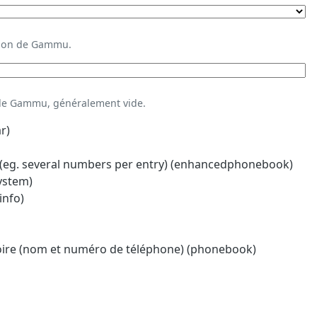
ation de Gammu.
 de Gammu, généralement vide.
r)
eg. several numbers per entry) (enhancedphonebook)
system)
info)
oire (nom et numéro de téléphone) (phonebook)