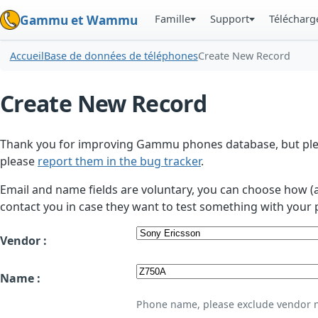
Famille
Support
Téléchar
Gammu et Wammu
Accueil
Base de données de téléphones
Create New Record
Create New Record
Thank you for improving Gammu phones database, but plea
please
report them in the bug tracker
.
Email and name fields are voluntary, you can choose how (
contact you in case they want to test something with your 
Vendor :
Name :
Phone name, please exclude vendor 