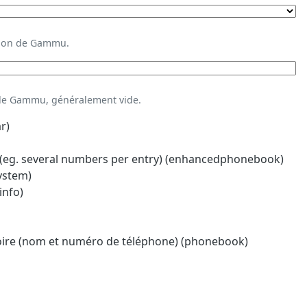
ation de Gammu.
 de Gammu, généralement vide.
r)
eg. several numbers per entry) (enhancedphonebook)
system)
info)
oire (nom et numéro de téléphone) (phonebook)