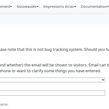
gement
Nouveautés
Impressions écran
Documentation
se note that this is not bug tracking system. Should you
and whether) the email will be shown to visitors. Email ca
phone or want to clarify some things you have entered.
name.