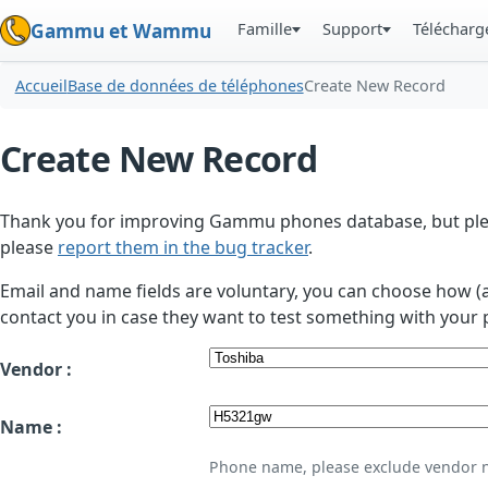
Famille
Support
Téléchar
Gammu et Wammu
Accueil
Base de données de téléphones
Create New Record
Create New Record
Thank you for improving Gammu phones database, but plea
please
report them in the bug tracker
.
Email and name fields are voluntary, you can choose how (
contact you in case they want to test something with your 
Vendor :
Name :
Phone name, please exclude vendor 