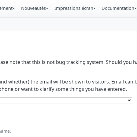
gement
Nouveautés
Impressions écran
Documentation
se note that this is not bug tracking system. Should you
and whether) the email will be shown to visitors. Email ca
phone or want to clarify some things you have entered.
name.