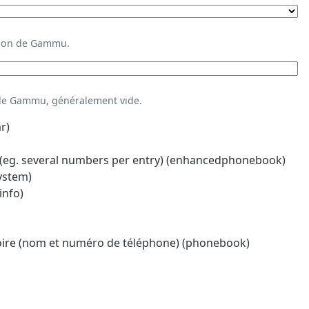
ation de Gammu.
 de Gammu, généralement vide.
r)
eg. several numbers per entry) (enhancedphonebook)
system)
info)
oire (nom et numéro de téléphone) (phonebook)