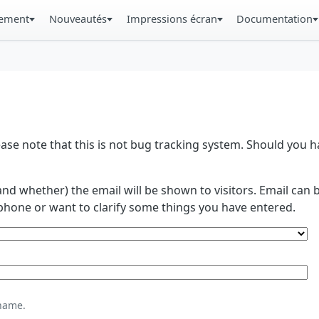
gement
Nouveautés
Impressions écran
Documentation
se note that this is not bug tracking system. Should you
and whether) the email will be shown to visitors. Email ca
phone or want to clarify some things you have entered.
name.