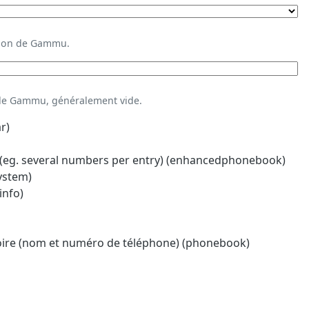
ation de Gammu.
 de Gammu, généralement vide.
r)
eg. several numbers per entry) (enhancedphonebook)
system)
info)
oire (nom et numéro de téléphone) (phonebook)