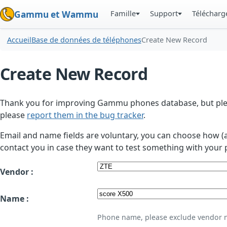
Famille
Support
Téléchar
Gammu et Wammu
Accueil
Base de données de téléphones
Create New Record
Create New Record
Thank you for improving Gammu phones database, but plea
please
report them in the bug tracker
.
Email and name fields are voluntary, you can choose how (
contact you in case they want to test something with your 
Vendor :
Name :
Phone name, please exclude vendor 