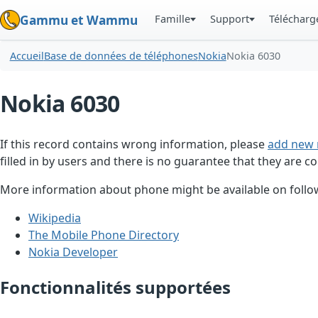
Famille
Support
Téléchar
Gammu et Wammu
Accueil
Base de données de téléphones
Nokia
Nokia 6030
Nokia 6030
If this record contains wrong information, please
add new 
filled in by users and there is no guarantee that they are co
More information about phone might be available on follow
Wikipedia
The Mobile Phone Directory
Nokia Developer
Fonctionnalités supportées