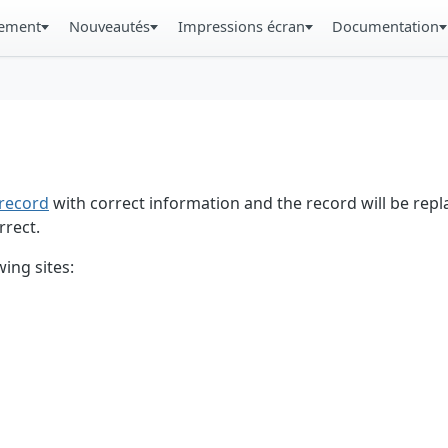
gement
Nouveautés
Impressions écran
Documentation
record
with correct information and the record will be repl
rrect.
ing sites: