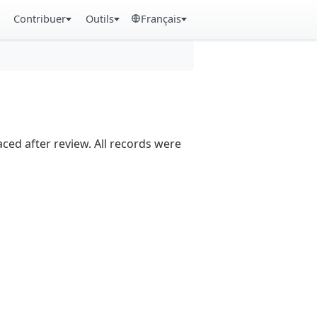
Contribuer
Outils
Français
aced after review. All records were