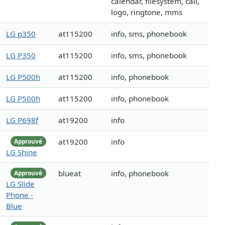
calendar, filesystem, call,
logo, ringtone, mms
LG p350
at115200
info, sms, phonebook
LG P350
at115200
info, sms, phonebook
LG P500h
at115200
info, phonebook
LG P500h
at115200
info, phonebook
LG P698f
at19200
info
at19200
info
Approuvé
LG Shine
blueat
info, phonebook
Approuvé
LG Slide
Phone -
Blue