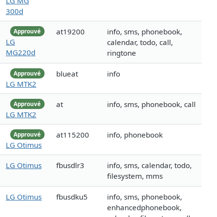
LG MG
300d
at19200
info, sms, phonebook,
Approuvé
LG
calendar, todo, call,
MG220d
ringtone
blueat
info
Approuvé
LG MTK2
at
info, sms, phonebook, call
Approuvé
LG MTK2
at115200
info, phonebook
Approuvé
LG Otimus
LG Otimus
fbusdlr3
info, sms, calendar, todo,
filesystem, mms
LG Otimus
fbusdku5
info, sms, phonebook,
enhancedphonebook,