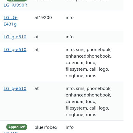
LG KU990R
LG LG-
at19200
info
E431g
LG lg-e610
at
info
LG lg-e610
at
info, sms, phonebook,
enhancedphonebook,
calendar, todo,
filesystem, call, logo,
ringtone, mms
LG lg-e610
at
info, sms, phonebook,
enhancedphonebook,
calendar, todo,
filesystem, call, logo,
ringtone, mms
bluerfobex
info
Approuvé