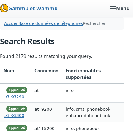
Gammu et Wammu
Menu
Accueil
Base de données de téléphones
Rechercher
Search Results
Found 2179 results matching your query.
Nom
Connexion
Fonctionnalités
supportées
at
info
Approuvé
LG KG290
at19200
info, sms, phonebook,
Approuvé
LG KG300
enhancedphonebook
at115200
info, phonebook
Approuvé